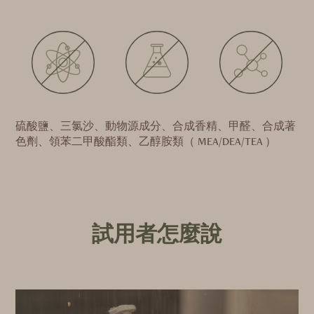
硫酸鹽、三氯沙、動物源成分、合成香精、甲醛、合成著
色劑、領苯二甲酸酯類、乙醇胺類（ MEA/DEA/TEA ）
試用者怎麼說