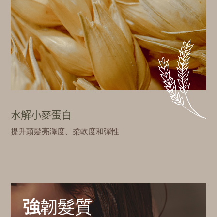
水解小麥蛋白
提升頭髮亮澤度、柔軟度和彈性
強
韌髮質