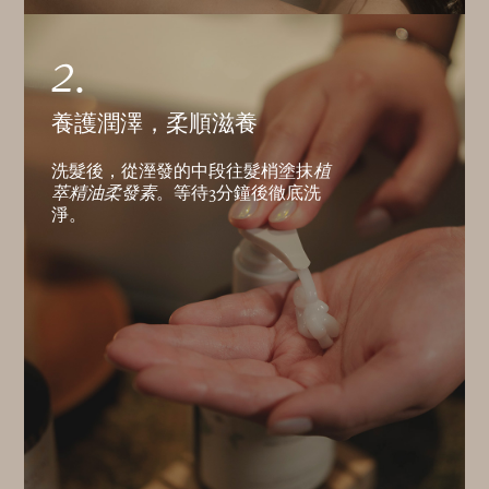
2.
養護潤澤，柔順滋養
洗髮後，從溼發的中段往髮梢塗抹
植
萃精油柔發素
。等待3分鐘後徹底洗
淨。