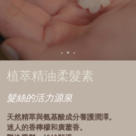
植萃精油柔髮素
髮絲的活力源泉
天然精萃與氨基酸成分養護潤澤。
迷人的香檸檬和廣藿香。