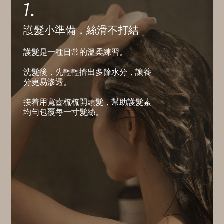
1.
護髮小準備，絲滑不打結
護髮是一種日常的溫柔練習。
洗髮後，先輕輕擠出多餘水分，讓養
分更易滲透。
接着用寬齒梳梳開頭髮，幫助護髮素
均勻包覆每一寸髮絲。