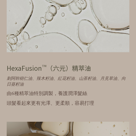
™
HexaFusion
（六元）精萃油
刺阿幹樹仁油、辣木籽油、紅花籽油、山茶籽油、月見草油、向
日葵籽油
由6種精萃油特別調製，養護潤澤髮絲
頭髮看起來更有光澤、更柔順，容易打理