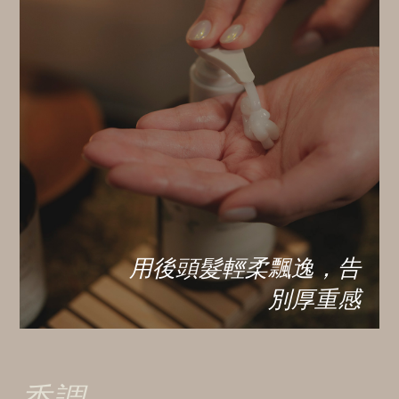
用後頭髮輕柔飄逸，告
別厚重感