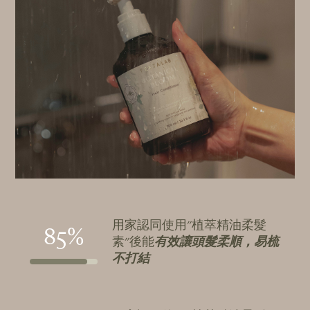
用家認同使用"植萃精油柔髮
85%
素"後能
有效讓頭髮柔順，易梳
不打結