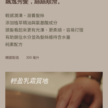
飄逸秀髮，絲絲順滑。
輕感潤澤、滋養髮絲
添加植萃精油與氨基酸成分
頭髮看起來更有光澤、更柔順，容易打理
有助鎖住水分並為髮絲維持含水量
純素配方
韓國製造
300 毫升
輕盈乳霜質地