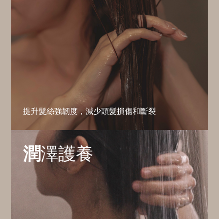
提升髮絲強韌度，減少頭髮損傷和斷裂
潤
澤護養